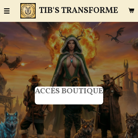
Passer
TIB'S TRANSFORME
au
contenu
principal
ACCÈS BOUTIQUE