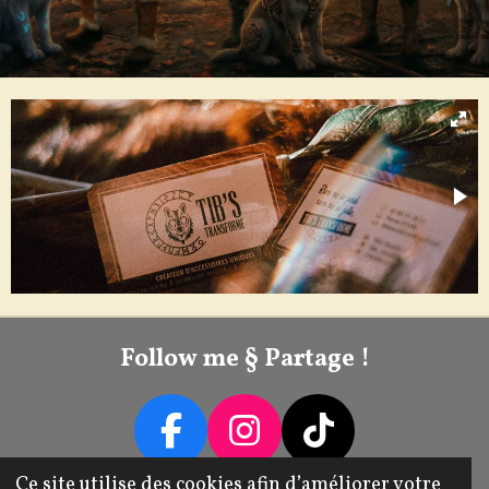
Follow me § Partage !
F
I
T
A
N
I
Ce site utilise des cookies afin d’améliorer votre