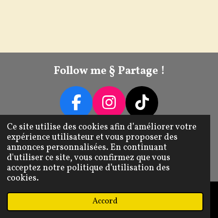
Follow me § Partage !
F
I
T
A
N
I
Ce site utilise des cookies afin d’améliorer votre
Livraison / Retour / Échange
expérience utilisateur et vous proposer des
C
S
K
annonces personnalisées. En continuant
E
T
T
Mentions Légales CGV
d'utiliser ce site, vous confirmez que vous
© 2022 - 2026 Tib's Transforme
acceptez notre politique d’utilisation des
B
A
O
cookies.
O
G
K
O
R
Accord
E-mail
Téléphone
Carte
Instagram