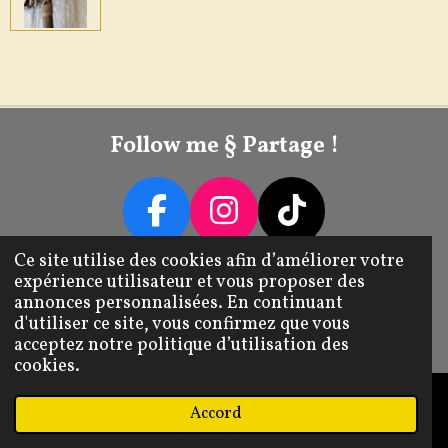
Follow me § Partage !
F
I
T
A
N
I
Ce site utilise des cookies afin d’améliorer votre
Livraison / Retour / Échange
expérience utilisateur et vous proposer des
C
S
K
annonces personnalisées. En continuant
E
T
T
Mentions Légales CGV
d'utiliser ce site, vous confirmez que vous
© 2022 - 2026 Tib's Transforme
acceptez notre politique d’utilisation des
B
A
O
cookies.
O
G
K
O
R
Accord
E-mail
Téléphone
Carte
Instagram