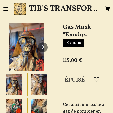
Passer
TIB'S TRANSFORME
au
contenu
Gas Mask
principal
"Exodus"
Exodus
115,00 €
ÉPUISÉ
Cet ancien masque à
gaz de pompier en