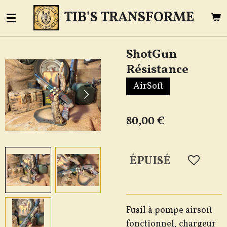
Passer
TIB'S TRANSFORME
au
contenu
ShotGun
principal
Résistance
AirSoft
80,00 €
ÉPUISÉ
Fusil à pompe airsoft
fonctionnel, chargeur