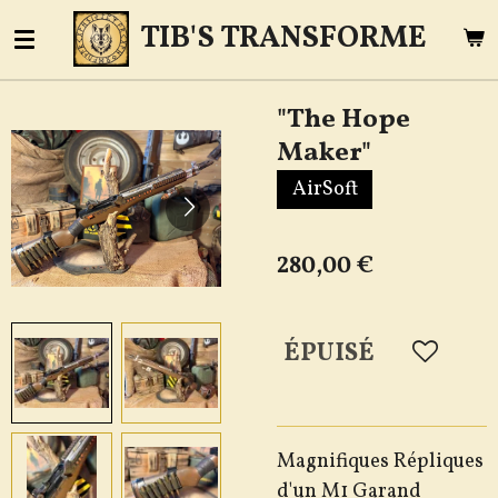
Passer
TIB'S TRANSFORME
au
contenu
"The Hope
principal
Maker"
AirSoft
280,00 €
ÉPUISÉ
Magnifiques Répliques
d'un M1 Garand