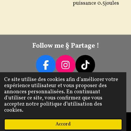
puissance 0.5joules
Follow me § Partage !
F
I
T
A
N
I
Ce site utilise des cookies afin d’améliorer votre
Livraison / Retour / Échange
expérience utilisateur et vous proposer des
C
S
K
annonces personnalisées. En continuant
E
T
T
Mentions Légales CGV
d'utiliser ce site, vous confirmez que vous
© 2022 - 2026 Tib's Transforme
acceptez notre politique d’utilisation des
B
A
O
cookies.
O
G
K
O
R
Accord
E-mail
Téléphone
Carte
Instagram