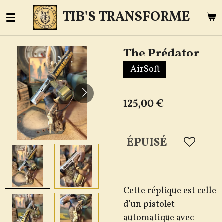
Passer
TIB'S TRANSFORME
au
contenu
The Prédator
principal
AirSoft
125,00 €
ÉPUISÉ
Cette
réplique
est
celle
d'un
pistolet
automatique
avec