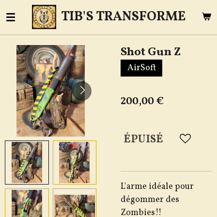
Passer
TIB'S TRANSFORME
au
contenu
Shot Gun Z
principal
AirSoft
200,00 €
ÉPUISÉ
L'arme idéale pour
dégommer des
Zombies!!