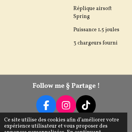
Réplique airsoft
Spring
Puissance 1.5 joules
3 chargeurs fourni
Follow me § Partage !
F
I
T
A
N
I
Ce site utilise des cookies afin d’améliorer votre
Livraison / Retour / Échange
expérience utilisateur et vous proposer des
C
S
K