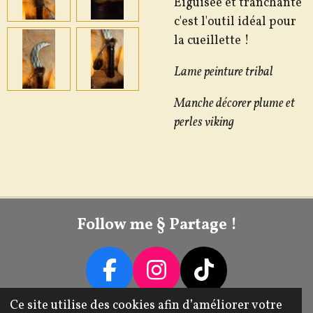
Éiguisée et tranchante
c'est l'outil idéal pour
la cueillette !
Lame peinture tribal
Manche décorer plume et
perles viking
Follow me § Partage !
F
I
T
A
N
I
Ce site utilise des cookies afin d’améliorer votre