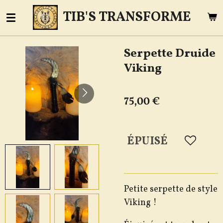
Passer
TIB'S TRANSFORME
au
contenu
Serpette Druide
principal
Viking
75,00 €
ÉPUISÉ
Petite serpette de style
Viking !