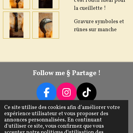
c'est l'outil idéal pour
la cueillette !
Gravure symboles et
rünes sur manche
Follow me § Partage !
F
I
T
A
N
I
Ce site utilise des cookies afin d’améliorer votre
Livraison / Retour / Échange
expérience utilisateur et vous proposer des
C
S
K
annonces personnalisées. En continuant
E
T
T
Mentions Légales CGV
d'utiliser ce site, vous confirmez que vous
© 2022 - 2026 Tib's Transforme
acceptez notre politique d’utilisation des