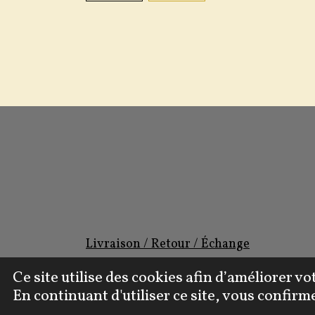
Livraison / Retour / Échange
Mentions Légales CGV
Ce site utilise des cookies afin d’améliorer 
© 2022 - 2026 Tib's Transforme
En continuant d'utiliser ce site, vous confirm