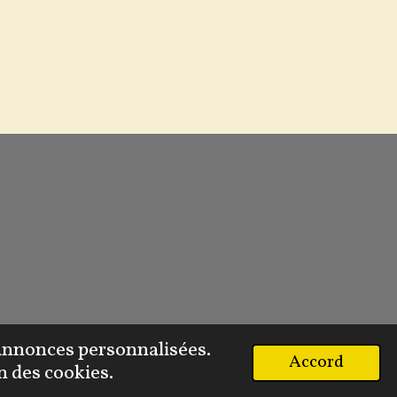
s annonces personnalisées.
Accord
n des cookies.