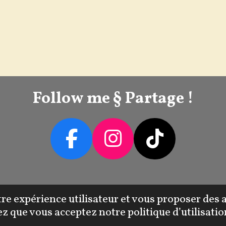
Follow me § Partage !
F
I
T
A
N
I
C
S
K
votre expérience utilisateur et vous proposer de
E
T
T
ez que vous acceptez notre politique d’utilisatio