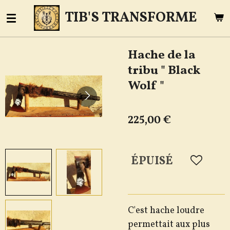
Passer
TIB'S TRANSFORME
au
contenu
Hache de la
principal
tribu " Black
Wolf "
225,00 €
ÉPUISÉ
C'est hache loudre
permettait aux plus