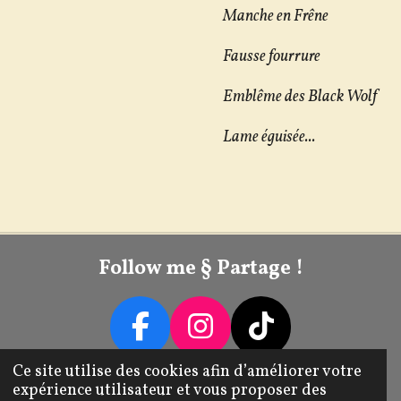
Manche en Frêne
Fausse fourrure
Emblême des Black Wolf
Lame éguisée...
Follow me § Partage !
F
I
T
A
N
I
Ce site utilise des cookies afin d’améliorer votre
Livraison / Retour / Échange
expérience utilisateur et vous proposer des
C
S
K