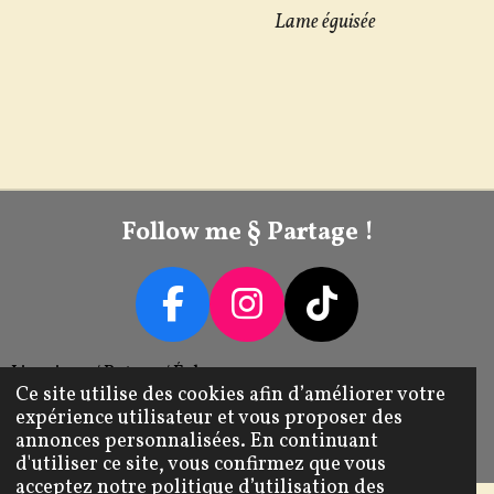
Lame éguisée
Follow me § Partage !
F
I
T
A
N
I
Livraison / Retour / Échange
C
S
K
Ce site utilise des cookies afin d’améliorer votre
expérience utilisateur et vous proposer des
E
T
T
Mentions Légales CGV
annonces personnalisées. En continuant
© 2022 - 2026 Tib's Transforme
B
A
O
d'utiliser ce site, vous confirmez que vous
acceptez notre politique d’utilisation des